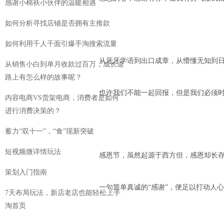
感谢小棉袄小伙伴的温暖相遇
如何分析寻找店铺是否拥有主推款
如何利用千人千面引爆手淘搜索流量
从牙牙学语到出口成章，从懵懂无知到
从销售小白到单月收款过百万，成长道
路上有怎么样的故事呢？
也许我们不能一起回报，但是我们必须时
内容电商VS货架电商，消费者是如何
进行消费决策的？
蓄力“双十一”，“食”现新突破
短视频微详情玩法
感恩节，虽然起源于西方但，感恩却长存
策划入门指南
一句简单真诚的“感谢”，便足以打动人
7天布局玩法，新店老店也能轻松上手
淘首页