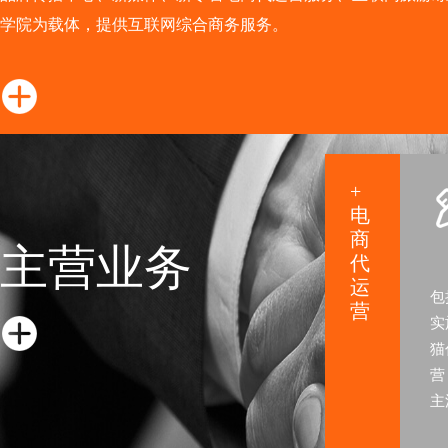
学院为载体，提供互联网综合商务服务。
+
电
商
主营业务
代
运
包
营
实
猫
营
主